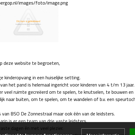
op deze website te begroeten,
ige kinderopvang in een huiselijke setting.
an het pand is helemaal ingericht voor kinderen van 4 t/m 13 jaar.
s er veel ruimte gecreëerd om te spelen, te knutselen, te bouwen en
jk naar buiten, om te spelen, om te wandelen of b.v. een speurtoch
es van BSO De Zonnestraal maar ook één van de leidsters.
in is er een team van drie vaste leidsters.
vaste dagen én met veel plezier.