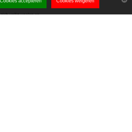
Cookies accepteren
Cookies weigeren
zich veilig voelen en
ben we korte lijntjes,
l en van daaruit lopen
en.