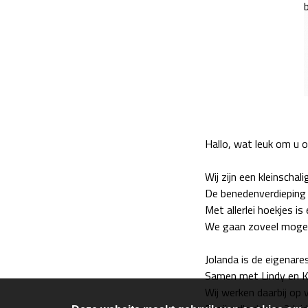
Hallo, wat leuk om u 
Wij zijn een kleinschal
De benedenverdieping v
Met allerlei hoekjes i
We gaan zoveel mogeli
Jolanda is de eigenar
Samen met Lindy en Kar
Wij werken daarbij op 