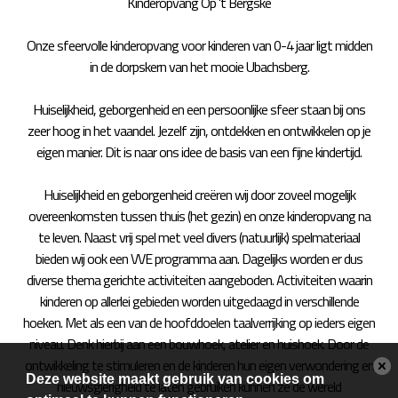
Kinderopvang Op 't Bergske
Onze sfeervolle kinderopvang voor kinderen van 0-4 jaar ligt midden
in de dorpskern van het mooie Ubachsberg.
Huiselijkheid, geborgenheid en een persoonlijke sfeer staan bij ons
zeer hoog in het vaandel. Jezelf zijn, ontdekken en ontwikkelen op je
eigen manier. Dit is naar ons idee de basis van een fijne kindertijd.
Huiselijkheid en geborgenheid creëren wij door zoveel mogelijk
overeenkomsten tussen thuis (het gezin) en onze kinderopvang na
te leven. Naast vrij spel met veel divers (natuurlijk) spelmateriaal
bieden wij ook een VVE programma aan. Dagelijks worden er dus
diverse thema gerichte activiteiten aangeboden. Activiteiten waarin
kinderen op allerlei gebieden worden uitgedaagd in verschillende
hoeken. Met als een van de hoofddoelen taalverrijking op ieders eigen
niveau. Denk hierbij aan een bouwhoek, atelier en huishoek. Door de
ontwikkeling te stimuleren en de kinderen hun eigen verwondering en
Deze website maakt gebruik van cookies om
nieuwsgierigheid te laten gebruiken kunnen ze de wereld