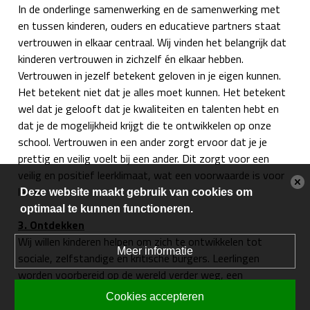
In de onderlinge samenwerking en de samenwerking met
en tussen kinderen, ouders en educatieve partners staat
vertrouwen in elkaar centraal.
Wij vinden het belangrijk dat
kinderen vertrouwen in zichzelf én elkaar hebben.
Vertrouwen in jezelf betekent geloven in je eigen kunnen.
Het betekent niet dat je alles moet kunnen. Het betekent
wel dat je gelooft dat je kwaliteiten en talenten hebt en
dat je de mogelijkheid krijgt die te ontwikkelen op onze
school. Vertrouwen in een ander zorgt ervoor dat je je
prettig en veilig voelt bij een ander. Dit zorgt voor een
veilig en positief leerklimaat, wat een voorwaarde is voor
leren.
Deze website maakt gebruik van cookies om
optimaal te kunnen functioneren.
3. Ontdekken
Wij willen kinderen helpen om zich te ontwikkelen tot
Meer informatie
sociale, zelfstandige en kritische burgers. Leerlingen
worden voorbereid op de wereld verder weg, een
snelgroeiende maatschappij.
Cookies accepteren
Ontwikkelen betekent groeien in kennis en vaardigheden,